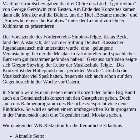
Vladimir Grunitschev gaben die drei Chöre das Lied „I got rhythm“
von George Gershwin zum Besten. Am Ende des Konzertes kamen
dann alle Musiker auf die Bühne, um die Titel „Besame mucho“ und
„Somewhere over the Rainbow“ unter der Leitung von Dieter
Kuhlmann zu präsentieren.
Der Vorsitzende des Fördervereins Stupino-Telgte, Klaus Beck,
fand den Austausch, der von der Stiftung Deutsch-Russischer
Jugendaustausch mit unterstützt wurde, eine „gelungene
Veranstaltung, bei der die Musiker trotz kultureller und sprachlicher
Barrieren gut zusammengefunden haben.“ Genauso zufrieden zeigte
sich Gregor Stewing, der Leiter der Musikschule Telgte. „Das
Konzert ist der Höhepunkt einer perfekten Woche“. Und da die
Musikschüler viel Spaß hatten, freuen sie sich auch schon auf den
Gegenbesuch in der Woche vor Ostern.
In Stupino wird es dann neben einem Konzert der Junior-Big-Band
auch ein Gemeinschaftskonzert mit den Gastgebern geben. Doch
auch das Rahmenprogramm des Besuches verspricht viele neue
Eindrücke. So wird es neben einem umfangreichen Kulturprogamm
in der Partnerstadt auch eine Tagesfahrt nach Moskau geben.
Wir danken der WN-Redaktion für die freundliche Erlaubnis
Aktuelle Seite: