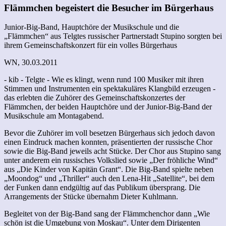
Flämmchen begeistert die Besucher im Bürgerhaus
Junior-Big-Band, Hauptchöre der Musikschule und die
„Flämmchen“ aus Telgtes russischer Partnerstadt Stupino sorgten bei
ihrem Gemeinschaftskonzert für ein volles Bürgerhaus
WN, 30.03.2011
- kib - Telgte - Wie es klingt, wenn rund 100 Musiker mit ihren
Stimmen und Instrumenten ein spektakuläres Klangbild erzeugen -
das erlebten die Zuhörer des Gemeinschaftskonzertes der
Flämmchen, der beiden Hauptchöre und der Junior-Big-Band der
Musikschule am Montagabend.
Bevor die Zuhörer im voll besetzen Bürgerhaus sich jedoch davon
einen Eindruck machen konnten, präsentierten der russische Chor
sowie die Big-Band jeweils acht Stücke. Der Chor aus Stupino sang
unter anderem ein russisches Volkslied sowie „Der fröhliche Wind“
aus „Die Kinder von Kapitän Grant“. Die Big-Band spielte neben
„Moondog“ und „Thriller“ auch den Lena-Hit „Satellite“, bei dem
der Funken dann endgültig auf das Publikum übersprang. Die
Arrangements der Stücke übernahm Dieter Kuhlmann.
Begleitet von der Big-Band sang der Flämmchenchor dann „Wie
schön ist die Umgebung von Moskau“. Unter dem Dirigenten